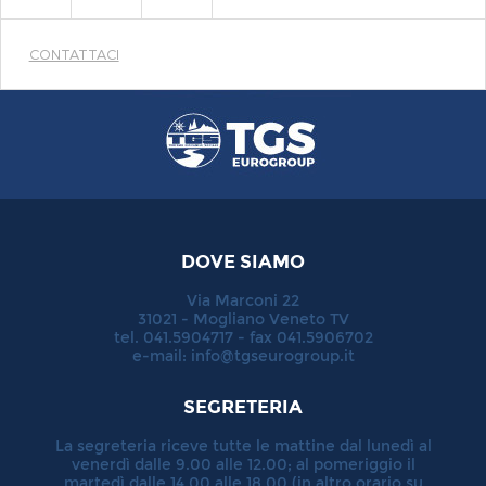
CONTATTACI
DOVE SIAMO
Via Marconi 22
31021 - Mogliano Veneto TV
tel. 041.5904717 - fax 041.5906702
e-mail:
info@tgseurogroup.it
SEGRETERIA
La segreteria riceve tutte le mattine dal lunedì al
venerdì dalle 9.00 alle 12.00; al pomeriggio il
martedì dalle 14.00 alle 18.00 (in altro orario su