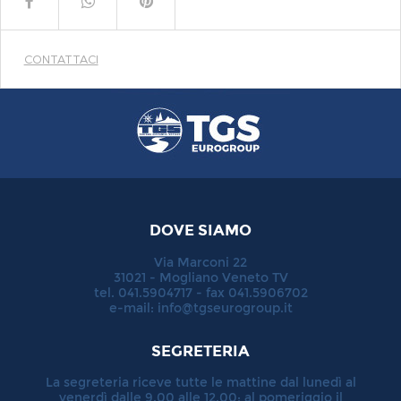
CONTATTACI
DOVE SIAMO
Via Marconi 22
31021 - Mogliano Veneto TV
tel. 041.5904717 - fax 041.5906702
e-mail:
info@tgseurogroup.it
SEGRETERIA
La segreteria riceve tutte le mattine dal lunedì al
venerdì dalle 9.00 alle 12.00; al pomeriggio il