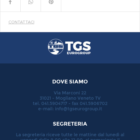
CONTATTACI
DOVE SIAMO
Via Marconi 22
31021 - Mogliano Veneto TV
tel. 041.5904717 - fax 041.5906702
e-mail:
info@tgseurogroup.it
SEGRETERIA
La segreteria riceve tutte le mattine dal lunedì al