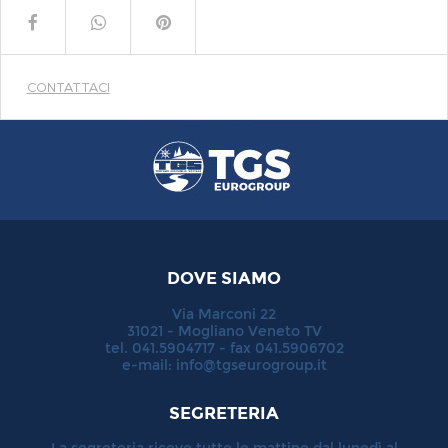
CONTATTACI
DOVE SIAMO
Via Marconi 22
31021 - Mogliano Veneto TV
tel. 041.5904717 - fax 041.5906702
e-mail:
info@tgseurogroup.it
SEGRETERIA