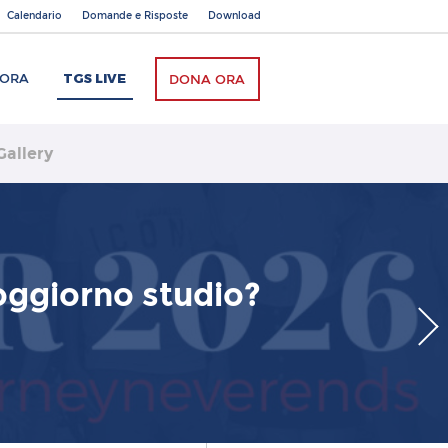
Calendario
Domande e Risposte
Download
BORA
TGS LIVE
DONA ORA
Gallery
oggiorno studio?