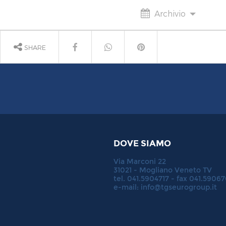
Archivio
SHARE
DOVE SIAMO
Via Marconi 22
31021 - Mogliano Veneto TV
tel. 041.5904717 - fax 041.5906
e-mail:
info@tgseurogroup.it