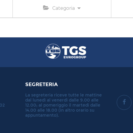
Categoria
SEGRETERIA
La segreteria riceve tutte le mattine
dal lunedì al venerdì dalle 9.00 alle
702
12.00; al pomeriggio il martedì dalle
14.00 alle 18.00 (in altro orario su
appuntamento).