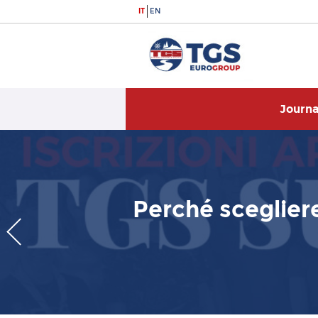
IT
EN
TGS Eurogroup
Journa
Perché sceglier