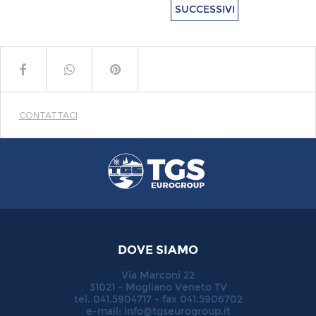
SUCCESSIVI
CONTATTACI
DOVE SIAMO
Via Marconi 22
31021 - Mogliano Veneto TV
tel. 041.5904717 - fax 041.5906702
e-mail:
info@tgseurogroup.it