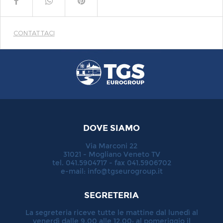
CONTATTACI
DOVE SIAMO
Via Marconi 22
31021 - Mogliano Veneto TV
tel. 041.5904717 - fax 041.5906702
e-mail:
info@tgseurogroup.it
SEGRETERIA
La segreteria riceve tutte le mattine dal lunedì al
venerdì dalle 9.00 alle 12.00; al pomeriggio il