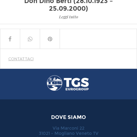
Don Dino Berti (28.10.1923 –
25.09.2000)
Leggi tutto
CONTATTACI
DOVE SIAMO
Via Marconi 22
31021 - Mogliano Veneto TV