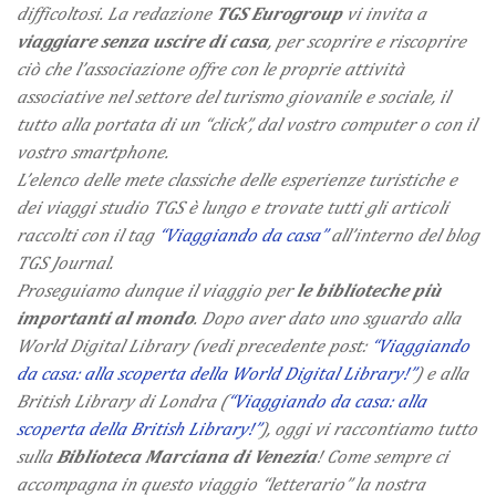
difficoltosi. L
a redazione
TGS Eurogroup
vi invita a
viaggiare senza uscire di casa
, per scoprire e riscoprire
ciò che l’associazione offre con le proprie attività
associative nel settore del turismo giovanile e sociale, il
tutto alla portata di un “click”, dal vostro computer o con il
vostro smartphone.
L’elenco delle mete classiche delle esperienze turistiche e
dei viaggi studio TGS è lungo e trovate tutti gli articoli
raccolti con il tag
“Viaggiando da casa”
all’interno del blog
TGS Journal.
Proseguiamo dunque il viaggio per
le biblioteche più
importanti al mondo
. Dopo aver dato uno sguardo alla
World Digital Library (vedi precedente post:
“Viaggiando
da casa: alla scoperta della World Digital Library!”
) e alla
British Library di Londra (
“Viaggiando da casa: alla
scoperta della British Library!”
), oggi vi raccontiamo tutto
sulla
Biblioteca Marciana di Venezia
! Come sempre ci
accompagna in questo viaggio “letterario” la nostra