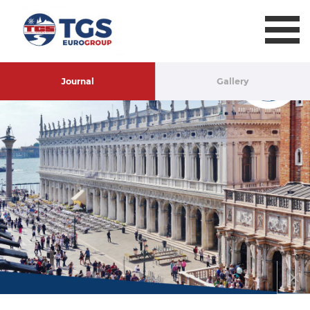
TGS Eurogroup
Journal
Gallery
Chiud