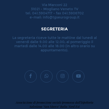
Via Marconi 22
31021 - Mogliano Veneto TV
tel. 041.5904717 - fax 041.5906702
e-mail:
info@tgseurogroup.it
SEGRETERIA
La segreteria riceve tutte le mattine dal lunedì al
venerdì dalle 9.00 alle 12.00; al pomeriggio il
martedì dalle 14.00 alle 18.00 (in altro orario su
appuntamento).
Associazione di promozione sociale promossa dall'Ispettoria
Salesiana "San Marco" Italia Nord Est