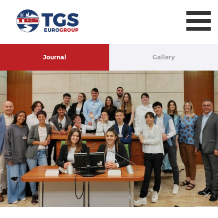
TGS Eurogroup
Journal
Gallery
Chiud