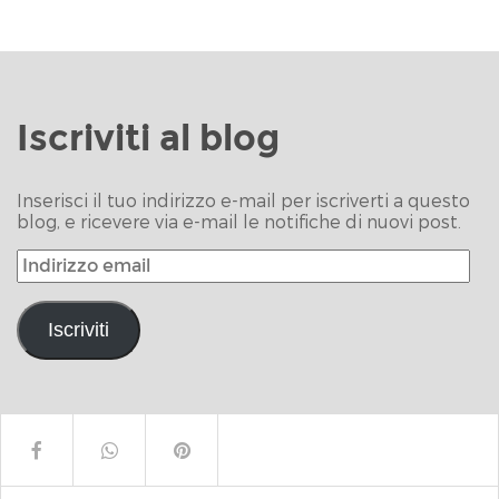
condividere
on
condividere
condividere
inviare
per
su
Twitter
su
su
un
stampare
Facebook
(Si
WhatsApp
Telegram
link
(Si
(Si
apre
(Si
(Si
a
apre
apre
in
apre
apre
un
in
in
una
in
in
amico
una
una
nuova
una
una
via
nuova
nuova
finestra)
nuova
nuova
e-
finestra)
finestra)
finestra)
finestra)
mail
Iscriviti al blog
(Si
apre
in
una
nuova
Inserisci il tuo indirizzo e-mail per iscriverti a questo
finestra)
blog, e ricevere via e-mail le notifiche di nuovi post.
Indirizzo
email
Iscriviti