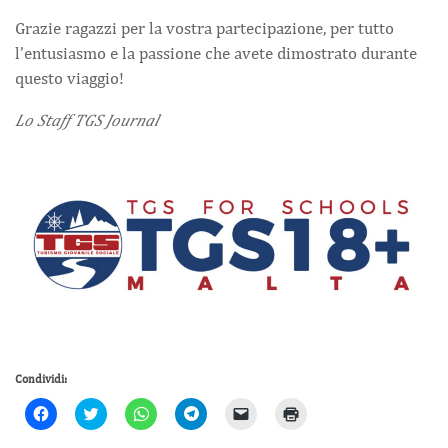
Grazie ragazzi per la vostra partecipazione, per tutto
l’entusiasmo e la passione che avete dimostrato durante
questo viaggio!
Lo Staff TGS Journal
Condividi:
Fai
Click
Fai
Fai
Fai
Fai
clic
to
clic
clic
clic
clic
per
share
per
per
per
qui