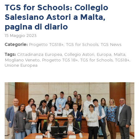
TGS for Schools: Collegio
Salesiano Astori a Malta,
pagina di diario
15 Maggio 2023
Progetto TGS18+
,
TGS for Schools
,
TGS News
Categorie:
Cittadinanza Europea
,
Collegio Astori
,
Europa
,
Malta
,
Tags:
Mogliano Veneto
,
Progetto TGS 18+
,
TGS for Schools
,
TGS18+
,
Unione Europea