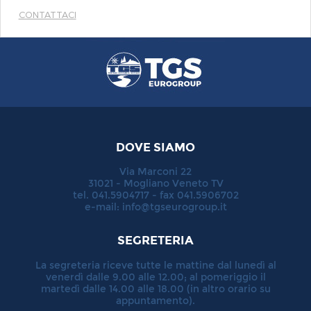
CONTATTACI
DOVE SIAMO
Via Marconi 22
31021 - Mogliano Veneto TV
tel. 041.5904717 - fax 041.5906702
e-mail:
info@tgseurogroup.it
SEGRETERIA
La segreteria riceve tutte le mattine dal lunedì al
venerdì dalle 9.00 alle 12.00; al pomeriggio il
martedì dalle 14.00 alle 18.00 (in altro orario su
appuntamento).