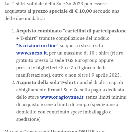
La T- shirt solidale della Su e Zo 2023 può essere
acquistata al
prezzo speciale di € 10,00
secondo una
delle due modalità:
Acquisto combinato “cartellini di partecipazione
+ T-shirt”
tramite compilazione del modulo
“Iscrizioni on line”
su questo stesso sito
www.suezo.it
, per un massimo di 10 t-shirt (ritiro
gratuito presso la sede TGS Eurogroup oppure
presso le biglietterie Su e Zo il giorno della
manifestazione), entro e non oltre l’9 aprile 2023.
Acquisto della sola T-shirt
nonché di altri capi di
abbigliamento firmati Su e Zo sulla pagina dedicata
dello store
www.oragiovane.it
, senza limiti minimi
di acquisto e senza limiti di tempo (spedizione a
domicilio con contributo spese imballaggio e
spedizione)
Ma chi è Oragiovane?
Oragiovane ONLUS
è una