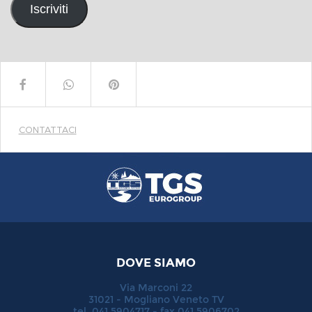
Iscriviti
CONTATTACI
DOVE SIAMO
Via Marconi 22
31021 - Mogliano Veneto TV
tel. 041.5904717 - fax 041.5906702