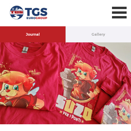
TGS Eurogroup
Journal
Gallery
Chiud