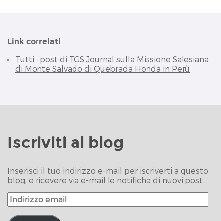
Facebook
(Si
WhatsApp
Telegram
link
(Si
(Si
apre
(Si
(Si
a
apre
apre
in
apre
apre
un
in
in
una
in
in
amico
una
una
nuova
una
una
via
nuova
nuova
finestra)
nuova
nuova
e-
finestra)
Link correlati
finestra)
finestra)
finestra)
mail
(Si
apre
Tutti i post di TGS Journal sulla Missione Salesiana
in
di Monte Salvado di Quebrada Honda in Perù
una
nuova
finestra)
Iscriviti al blog
Inserisci il tuo indirizzo e-mail per iscriverti a questo
blog, e ricevere via e-mail le notifiche di nuovi post.
Indirizzo
email