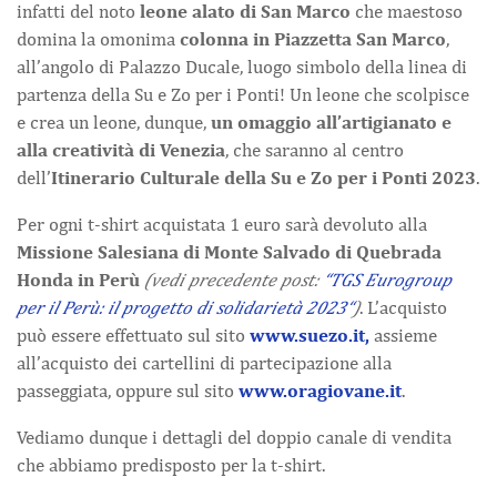
infatti del noto
leone alato di San Marco
che maestoso
domina la omonima
colonna in Piazzetta San Marco
,
all’angolo di Palazzo Ducale, luogo simbolo della linea di
partenza della Su e Zo per i Ponti! Un leone che scolpisce
e crea un leone, dunque,
un omaggio all’artigianato e
alla creatività di Venezia
, che saranno al centro
dell’
Itinerario Culturale della Su e Zo per i Ponti 2023
.
Per ogni t-shirt acquistata 1 euro sarà devoluto alla
Missione Salesiana di Monte Salvado di Quebrada
Honda in Perù
(vedi precedente post:
“TGS Eurogroup
per il Perù: il progetto di solidarietà 2023“
)
. L’acquisto
può essere effettuato sul sito
www.suezo.it,
assieme
all’acquisto dei cartellini di partecipazione alla
passeggiata, oppure sul sito
www.oragiovane.it
.
Vediamo dunque i dettagli del doppio canale di vendita
che abbiamo predisposto per la t-shirt.