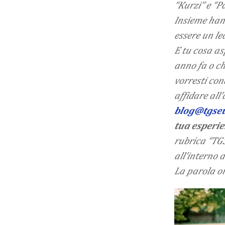
“Kurzi” e “P
Insieme han
essere un le
E tu cosa as
anno fa o ch
vorresti con
affidare all
blog@tgseu
tua esperie
rubrica “TGS
all’interno 
La parola or