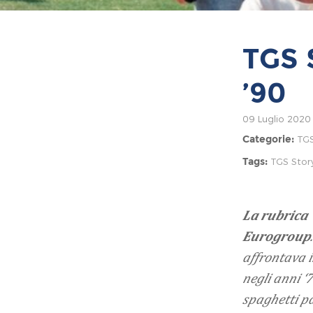
TGS 
’90
09 Luglio 2020
TGS
Categorie:
TGS Stor
Tags:
La rubrica
Eurogroup
affrontava i
negli anni ‘
spaghetti p