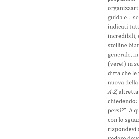
organizzart
guida e… se
indicati tutt
incredibili,
stelline bia
generale, in
(vere!) in s
ditta che le
nuova della
A-Z
, altret
chiedendo: 
persi?”. A q
con lo sguar
rispondevi s
vedere dove